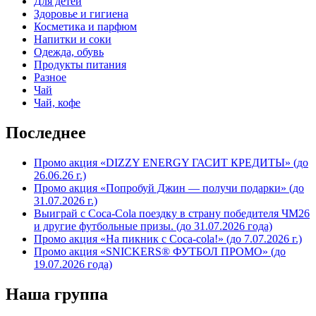
Для детей
Здоровье и гигиена
Косметика и парфюм
Напитки и соки
Одежда, обувь
Продукты питания
Разное
Чай
Чай, кофе
Последнее
Промо акция «DIZZY ENERGY ГАСИТ КРЕДИТЫ» (до
26.06.26 г.)
Промо акция «Попробуй Джин — получи подарки» (до
31.07.2026 г.)
Выиграй с Coca-Cola поездку в страну победителя ЧМ26
и другие футбольные призы. (до 31.07.2026 года)
Промо акция «На пикник с Coca-cola!» (до 7.07.2026 г.)
Промо акция «SNICKERS® ФУТБОЛ ПРОМО» (до
19.07.2026 года)
Наша группа