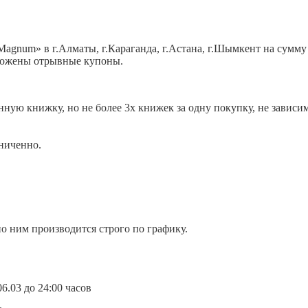
gnum» в г.Алматы, г.Караганда, г.Астана, г.Шымкент на сумму о
оложены отрывные купоны.
ную книжку, но не более 3х книжек за одну покупку, не зависим
ниченно.
о ним производится строго по графику.
6.03 до 24:00 часов