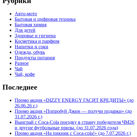
Рубрики
Авто-мото
Бытовая и цифровая техника
Бытовая химия
Для детей
Здоровье и гигиена
Косметика и парфюм
Напитки и соки
Одежда, обувь
Продукты питания
Разное
Чай
Чай, кофе
Последнее
Промо акция «DIZZY ENERGY ГАСИТ КРЕДИТЫ» (до
26.06.26 г.)
Промо акция «Попробуй Джин — получи подарки» (до
31.07.2026 г.)
Выиграй с Coca-Cola поездку в страну победителя ЧМ26
и другие футбольные призы. (до 31.07.2026 года)
Промо акция «На пикник с Coca-cola!» (до 7.07.2026 г.)