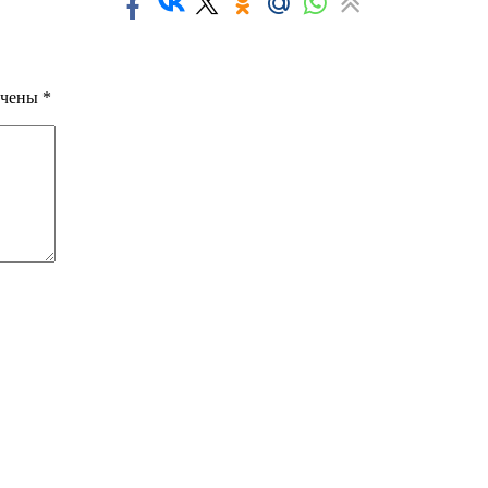
ечены
*