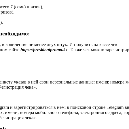
сего 7 (семь) призов),
ризов),
).
 необходимо:
 количестве не менее двух штук. И получить на кассе чек.
ьном сайте
https://presidentpromo.kz
. Также чек можно зарегистрир
 анкету указав в ней свои персональные данные: именя; номера 
Регистрация чека».
am и зарегистрироваться в нем; в поисковой строке Telegram вв
х: имени; номера мобильного телефона; электронного адреса; г
Регистрация чека».
nt: