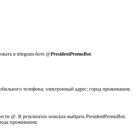
овать в telegram-боте @
PresidentPromoBot
.
мобильного телефона; электронный адрес; город проживания;
ести @. В результатах поисках выбрать PresidentPromoBot;
орода проживания;