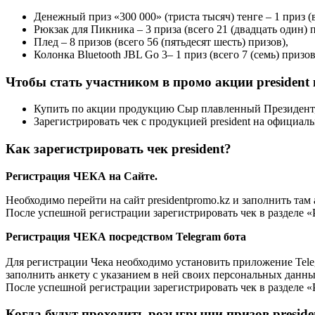
Денежный приз «300 000» (триста тысяч) тенге – 1 приз (в
Рюкзак для Пикника – 3 приза (всего 21 (двадцать один) п
Плед – 8 призов (всего 56 (пятьдесят шесть) призов),
Колонка Bluetooth JBL Go 3– 1 приз (всего 7 (семь) призов
Чтобы стать участником в промо акции president
Купить по акции продукцию Сыр плавленный Президент, в
Зарегистрировать чек с продукцией president на официал
Как зарегистрировать чек president?
Регистрация ЧЕКА на Сайте.
Необходимо перейти на сайт presidentpromo.kz и заполнить там
После успешной регистрации зарегистрировать чек в разделе «
Регистрация ЧЕКА посредством Telegram бота
Для регистрации Чека необходимо установить приложение Telegr
заполнить анкету с указанием в ней своих персональных данны
После успешной регистрации зарегистрировать чек в разделе «
Когда будут проходить розыгрыши призов preside