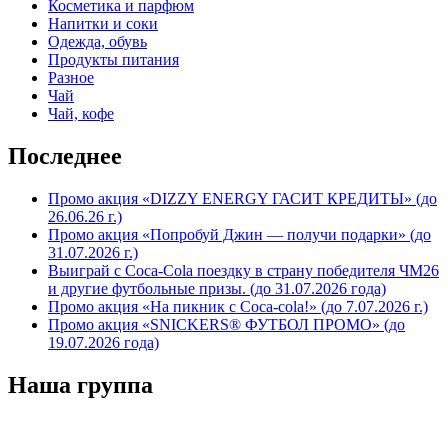
Косметика и парфюм
Напитки и соки
Одежда, обувь
Продукты питания
Разное
Чай
Чай, кофе
Последнее
Промо акция «DIZZY ENERGY ГАСИТ КРЕДИТЫ» (до
26.06.26 г.)
Промо акция «Попробуй Джин — получи подарки» (до
31.07.2026 г.)
Выиграй с Coca-Cola поездку в страну победителя ЧМ26
и другие футбольные призы. (до 31.07.2026 года)
Промо акция «На пикник с Coca-cola!» (до 7.07.2026 г.)
Промо акция «SNICKERS® ФУТБОЛ ПРОМО» (до
19.07.2026 года)
Наша группа