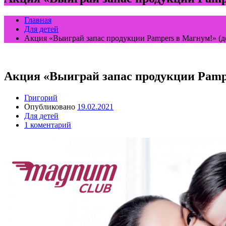
Главная
Для детей
Акция «Выиграй запас продукции Pampers в Магнум!» (до
Акция «Выиграй запас продукции Pamper
Григорий
Опубликовано
19.02.2021
Для детей
1 коментарий