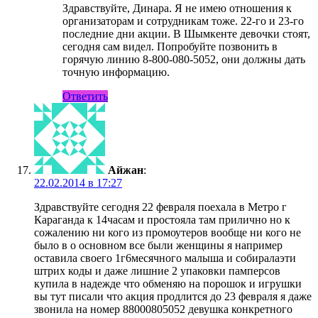
Здравствуйте, Динара. Я не имею отношения к
организаторам и сотрудникам тоже. 22-го и 23-го
последние дни акции. В Шымкенте девочки стоят,
сегодня сам видел. Попробуйте позвонить в
горячую линию 8-800-080-5052, они должны дать
точную информацию.
Ответить
Айжан
:
22.02.2014 в 17:27
Здравствуйте сегодня 22 февраля поехала в Метро г
Караганда к 14часам и простояла там прилично но к
сожалению ни кого из промоутеров вообще ни кого не
было в о основном все были женщины я например
оставила своего 1г6месячного малыша и собиралаэти
штрих коды и даже лишние 2 упаковки памперсов
купила в надежде что обменяю на порошок и игрушки
вы тут писали что акция продлится до 23 февраля я даже
звонила на номер 88000805052 девушка конкретного