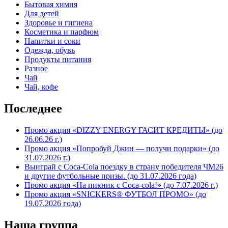
Бытовая химия
Для детей
Здоровье и гигиена
Косметика и парфюм
Напитки и соки
Одежда, обувь
Продукты питания
Разное
Чай
Чай, кофе
Последнее
Промо акция «DIZZY ENERGY ГАСИТ КРЕДИТЫ» (до
26.06.26 г.)
Промо акция «Попробуй Джин — получи подарки» (до
31.07.2026 г.)
Выиграй с Coca-Cola поездку в страну победителя ЧМ26
и другие футбольные призы. (до 31.07.2026 года)
Промо акция «На пикник с Coca-cola!» (до 7.07.2026 г.)
Промо акция «SNICKERS® ФУТБОЛ ПРОМО» (до
19.07.2026 года)
Наша группа