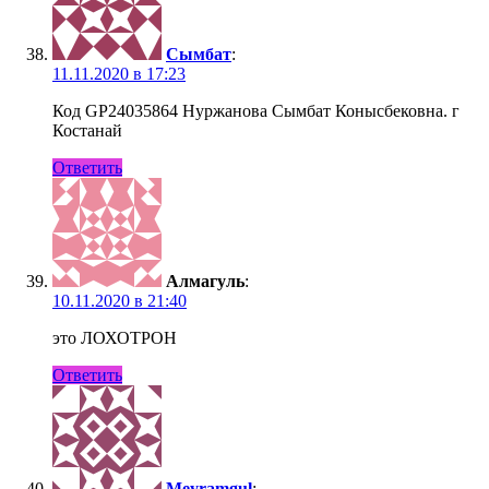
Сымбат
:
11.11.2020 в 17:23
Код GP24035864 Нуржанова Сымбат Конысбековна. г
Костанай
Ответить
Алмагуль
:
10.11.2020 в 21:40
это ЛОХОТРОН
Ответить
Meyramgul
: