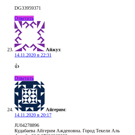
DG33959371
Ответить
Айжуз
:
14.11.2020 в 22:31
👍
Ответить
Айгерим
:
14.11.2020 в 20:17
JU04278896
Кудабаева Айгерим Ажденовна. Город Текели Аль