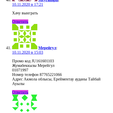
10.11.2020 в 17:21
Хачу выиграть
Ответить
Мерейгул
:
10.11.2020 в 15:03
Промо код JU161601103
Жумабеккызы Мерейгул
01071997
Номер телефон 87765221066
Адрес Акмола облысы, Ерейментау ауданы Тайбай
Ауылы
Ответить