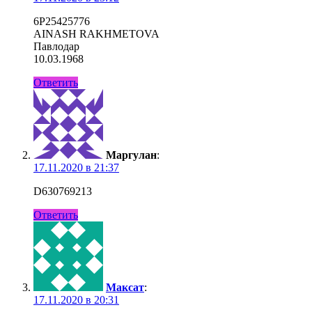
6P25425776
AINASH RAKHMETOVA
Павлодар
10.03.1968
Ответить
Маргулан
:
17.11.2020 в 21:37
D630769213
Ответить
Максат
:
17.11.2020 в 20:31