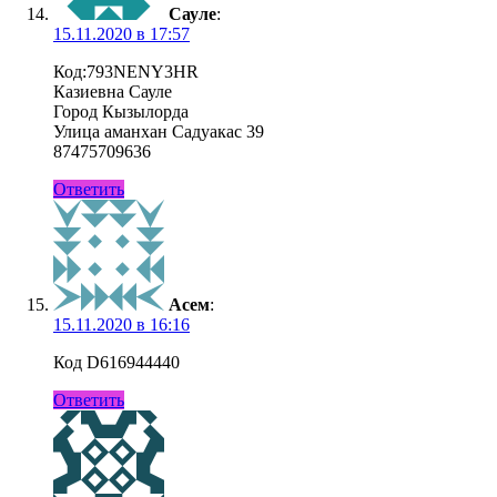
Сауле
:
15.11.2020 в 17:57
Код:793NENY3HR
Казиевна Сауле
Город Кызылорда
Улица аманхан Садуакас 39
87475709636
Ответить
Асем
:
15.11.2020 в 16:16
Код D616944440
Ответить