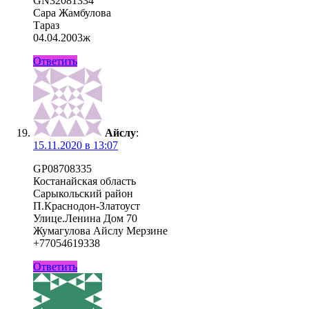
GN32081334
Сара Жамбулова
Тараз
04.04.2003ж
Ответить
Айслу
:
15.11.2020 в 13:07
GP08708335
Костанайская область
Сарыкольский район
П.Краснодон-Златоуст
Улице.Ленина Дом 70
Жумагулова Айслу Мерзине
+77054619338
Ответить