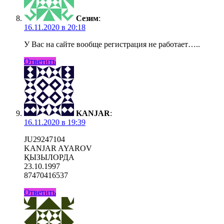
Сезим
:
16.11.2020 в 20:18
У Вас на сайте вообще регистрация не работает…..
Ответить
KANJAR
:
16.11.2020 в 19:39
JU29247104
KANJAR AYAROV
ҚЫЗЫЛОРДА
23.10.1997
87470416537
Ответить