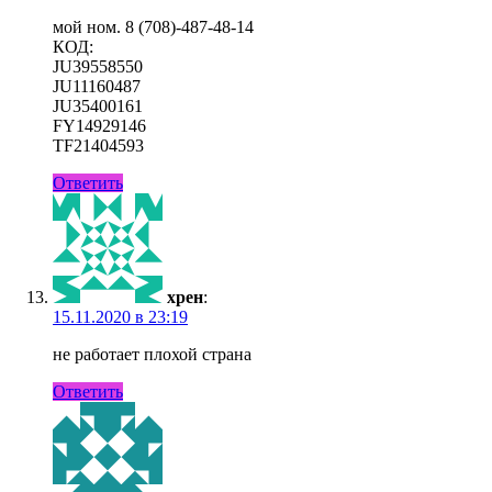
мой ном. 8 (708)-487-48-14
КОД:
JU39558550
JU11160487
JU35400161
FY14929146
TF21404593
Ответить
хрен
:
15.11.2020 в 23:19
не работает плохой страна
Ответить