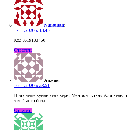
Nursultan
:
17.11.2020 в 13:45
Код J619133460
Ответить
Айжан
:
16.11.2020 в 23:51
Приз неше кунде келу кере? Мен зонт уткам Али келеди
уже 1 апта болды
Ответить