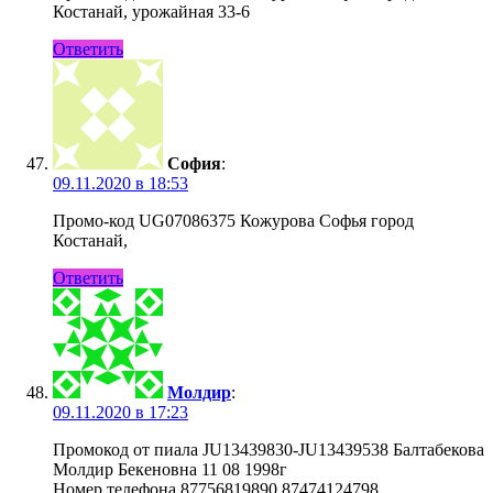
Костанай, урожайная 33-6
Ответить
София
:
09.11.2020 в 18:53
Промо-код UG07086375 Кожурова Софья город
Костанай,
Ответить
Молдир
:
09.11.2020 в 17:23
Промокод от пиала JU13439830-JU13439538 Балтабекова
Молдир Бекеновна 11 08 1998г
Номер телефона 87756819890 87474124798