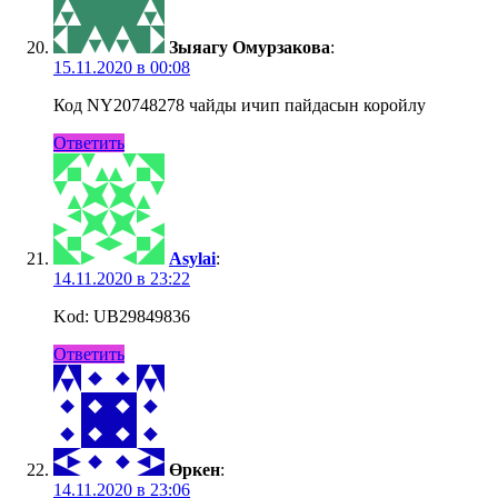
Зыяагу Омурзакова
:
15.11.2020 в 00:08
Код NY20748278 чайды ичип пайдасын коройлу
Ответить
Asylai
:
14.11.2020 в 23:22
Kod: UB29849836
Ответить
Өркен
:
14.11.2020 в 23:06