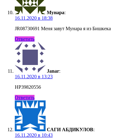
Мунара
:
16.11.2020 в 18:38
JR08730691 Меня завут Мунара я из Бишкека
Ответить
Janar
:
16.11.2020 в 13:23
HP39820556
Ответить
САГИ АБДИКУЛОВ
:
16.11.2020 в 10:43