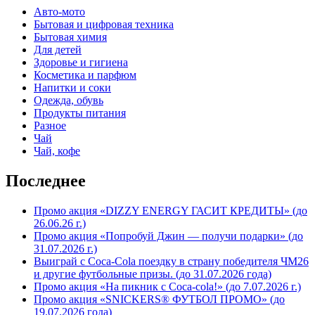
Авто-мото
Бытовая и цифровая техника
Бытовая химия
Для детей
Здоровье и гигиена
Косметика и парфюм
Напитки и соки
Одежда, обувь
Продукты питания
Разное
Чай
Чай, кофе
Последнее
Промо акция «DIZZY ENERGY ГАСИТ КРЕДИТЫ» (до
26.06.26 г.)
Промо акция «Попробуй Джин — получи подарки» (до
31.07.2026 г.)
Выиграй с Coca-Cola поездку в страну победителя ЧМ26
и другие футбольные призы. (до 31.07.2026 года)
Промо акция «На пикник с Coca-cola!» (до 7.07.2026 г.)
Промо акция «SNICKERS® ФУТБОЛ ПРОМО» (до
19.07.2026 года)