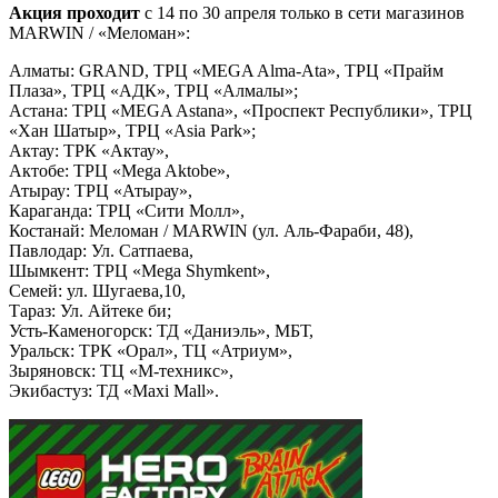
Акция проходит
с 14 по 30 апреля только в сети магазинов
MARWIN / «Меломан»:
Алматы: GRAND, ТРЦ «MEGA Alma-Ata», ТРЦ «Прайм
Плаза», ТРЦ «АДК», ТРЦ «Алмалы»;
Астана: ТРЦ «MEGA Astana», «Проспект Республики», ТРЦ
«Хан Шатыр», ТРЦ «Asia Park»;
Актау: ТРК «Актау»,
Актобе: ТРЦ «Mega Aktobe»,
Атырау: ТРЦ «Атырау»,
Караганда: ТРЦ «Сити Молл»,
Костанай: Меломан / MARWIN (ул. Аль-Фараби, 48),
Павлодар: Ул. Сатпаева,
Шымкент: ТРЦ «Mega Shymkent»,
Семей: ул. Шугаева,10,
Тараз: Ул. Айтеке би;
Усть-Каменогорск: ТД «Даниэль», МБТ,
Уральск: ТРК «Орал», ТЦ «Атриум»,
Зыряновск: ТЦ «М-техникс»,
Экибастуз: ТД «Maxi Mall».