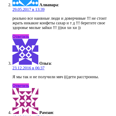
Алианара
:
29.05.2017 в 13:39
реально все наивные люди и доверчивые !!! не стоит
жрать никакие конфеты сахар и т д !!! берегите свое
здоровье милые зайки !!! )))хи хи хи ))
Ответить
Ольга
:
23.12.2016 в 06:37
Я мы так и не получили мяч (((дети расстроины.
Ответить
Рамзан
: