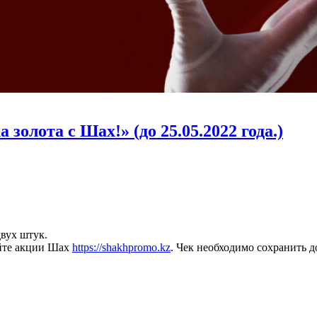
золота с Шах!» (до 25.05.2022 года.)
вух штук.
айте акции Шах
https://shakhpromo.kz
. Чек необходимо сохранить д