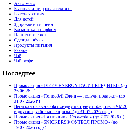
Авто-мото
Бытовая и цифровая техника
Бытовая химия
Для детей
Здоровье и гигиена
Косметика и парфюм
Напитки и соки
Одежда, обувь
Продукты питания
Разное
Чай
Чай, кофе
Последнее
Промо акция «DIZZY ENERGY ГАСИТ КРЕДИТЫ» (до
26.06.26 г.)
Промо акция «Попробуй Джин — получи подарки» (до
31.07.2026 г.)
Выиграй с Coca-Cola поездку в страну победителя ЧМ26
и другие футбольные призы. (до 31.07.2026 года)
Промо акция «На пикник с Coca-cola!» (до 7.07.2026 г.)
Промо акция «SNICKERS® ФУТБОЛ ПРОМО» (до
19.07.2026 года)